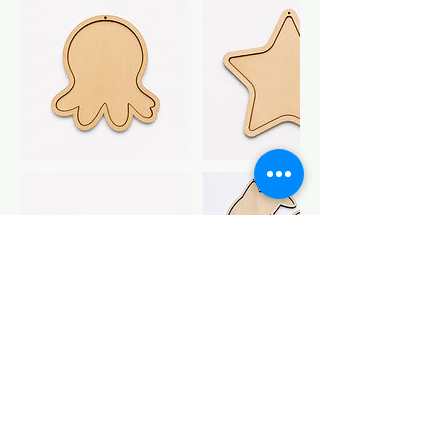
Contactgegevens
glaze.glasatelier@gmail.com