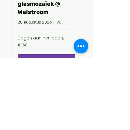
glasmozaïek @
Walstroom
20 augustus 2026 | 19u
Dagen aan het laden...
60
€ 60
euro
Nu boeken