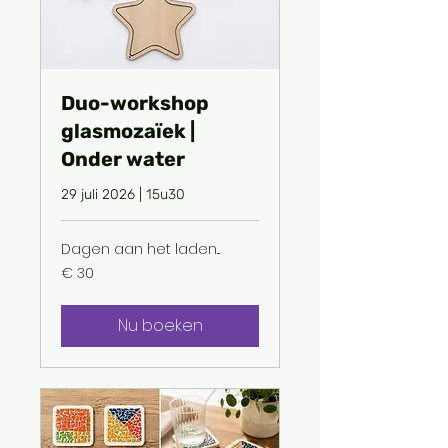
Duo-workshop
glasmozaïek |
Onder water
29 juli 2026 | 15u30
Dagen aan het laden...
30
€ 30
euro
Nu boeken