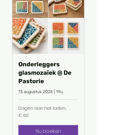
Onderleggers
glasmozaïek @ De
Pastorie
13 augustus 2026 | 19u
Dagen aan het laden...
60
€ 60
euro
Nu boeken