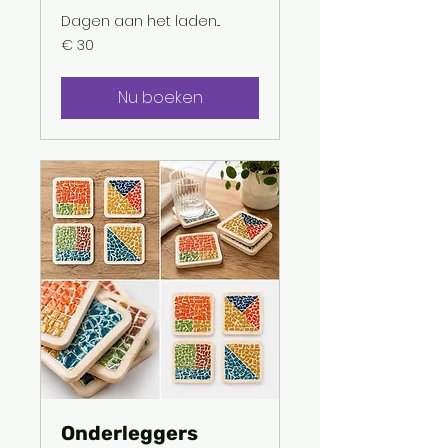
Dagen aan het laden...
30
€ 30
euro
Nu boeken
Onderleggers