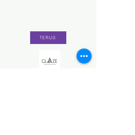
TERUG
© 2026 Glaze glasatelier
Algemene voorwaarden
Powered by
TROTSE PARTNER VAN
MANUS
MAGAZINE