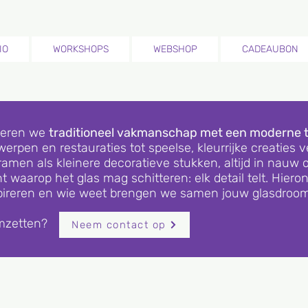
IO
WORKSHOPS
WEBSHOP
CADEAUBON
ineren we
traditioneel vakmanschap met een moderne 
erpen en restauraties tot speelse, kleurrijke creaties ve
men als kleinere decoratieve stukken, altijd in nauw o
waarop het glas mag schitteren: elk detail telt. Hiero
inspireren en wie weet brengen we samen jouw glasdroom
omzetten?
Neem contact op