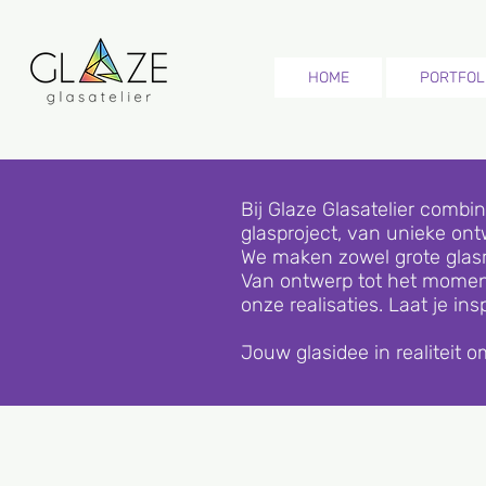
HOME
PORTFOL
Bij Glaze Glasatelier comb
glasproject, van unieke ontw
We maken zowel grote glasra
Van ontwerp tot het moment 
onze realisaties. Laat je 
Jouw glasidee in realiteit 