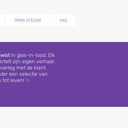
OPEN ATELIER
FAQ
twist
in glas-in-lood. Elk
rtelt zijn eigen verhaal.
verleg met de klant.
nder een selectie van
 tot leven! ✨