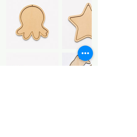
Contactgegevens
glaze.glasatelier@gmail.com